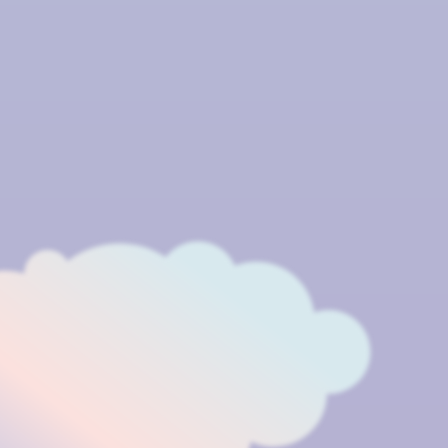
Menschen mit Penis und du kannst diese
automatische
Reaktion
nicht steuern.
Einen feuchten Traum hast du, wenn du spontan im Schlaf einen
Samenerguss bekommst. Das kann z.B. am frühen Morgen
passieren, denn morgens vor dem Aufwachen ist dein Hirn
besonders aktiv, was zu einem Orgasmus führen kann.
Jetzt bist du top ausgestattet mit Wissen zu Penis, Hoden & Co.
Werde zum absoluten Experten mit unserem Artikel zur
Vulva
.
Nach oben
Hast du weitere
Fragen? Keine
Hemmungen,
beginne zu tippen!
so geht’s