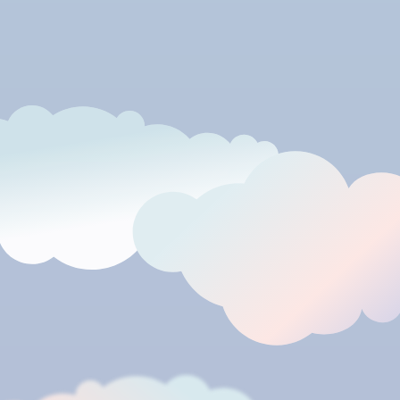
Die
Eichel
ist das Ende des äussersten Schwellkörpers. Sie
wird von einer doppelten Haut, der Vorhaut, geschützt. In der
Eichel befindet sich der Harnausgang. Hier gelangt sowohl
Urin als auch das Ejakulat beim Samenerguss nach draussen.
Der Hodensack umgibt die Hoden und Nebenhoden. Seine
wichtigste Aufgabe ist es, die
Hoden
auf einer
stabilen
Temperatur
zu halten. Damit er diese Aufgabe erledigen kann,
solltest du seine Durchblutung nicht durch zu enge Hosen
stören und die Temperaturregelung nicht durch äussere
Einflüsse wie den berühmten warmen Laptop am Schoss
beeinträchtigen.
KLEINE SCHWIMMER,
WEITE REISE – DAS
PASSIERT BEIM
SAMENERGUSS
Um dir die
inneren Sexualorgane
besser anschaulich zu
machen, lass uns zusammen mit den Spermien eine kleine