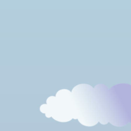
Grösse, Länge, Umfang – und wie wichtig ist das alles
überhaupt? Wahrscheinlich hast du im Moment viele
Fragen zu deinem Penis oder du vergleichst dich mit
anderen. Wir helfen dir dabei, dich mit deinen
Sexualorganen besser auszukennen. Denn:
Wissen macht
selbstbewusst!
Los geht‘s!