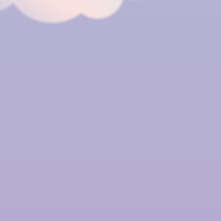
Amavita
Datenschutz
Impressum
2023 ©
Finde eine Amavita
Apotheke in deiner Nähe